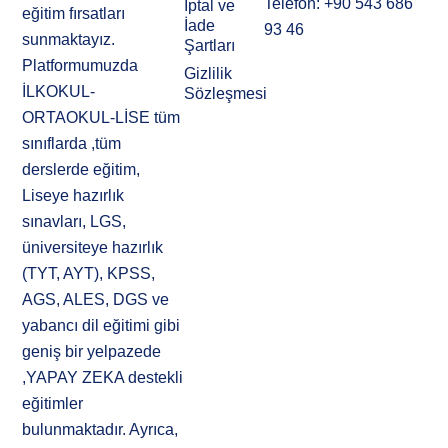
Telefon: +90 543 686
İptal ve
eğitim fırsatları
İade
93 46
sunmaktayız.
Şartları
Platformumuzda
Gizlilik
İLKOKUL-
Sözleşmesi
ORTAOKUL-LİSE tüm
sınıflarda ,tüm
derslerde eğitim,
Liseye hazırlık
sınavları, LGS,
üniversiteye hazırlık
(TYT, AYT), KPSS,
AGS, ALES, DGS ve
yabancı dil eğitimi gibi
geniş bir yelpazede
,YAPAY ZEKA destekli
eğitimler
bulunmaktadır. Ayrıca,