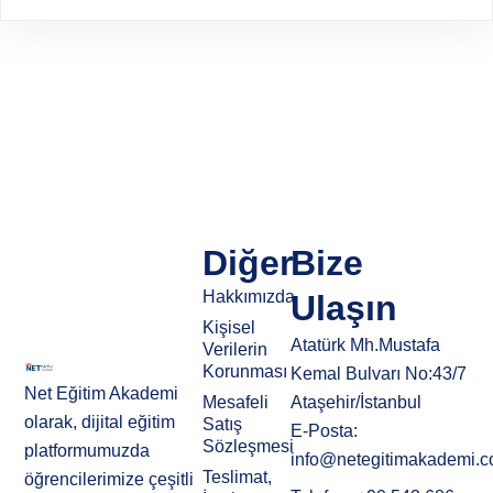
Diğer
Bize
Hakkımızda
Ulaşın
Kişisel
Atatürk Mh.Mustafa
Verilerin
Korunması
Kemal Bulvarı No:43/7
Net Eğitim Akademi
Mesafeli
Ataşehir/İstanbul
olarak, dijital eğitim
Satış
E-Posta:
Sözleşmesi
platformumuzda
info@netegitimakademi.
Teslimat,
öğrencilerimize çeşitli