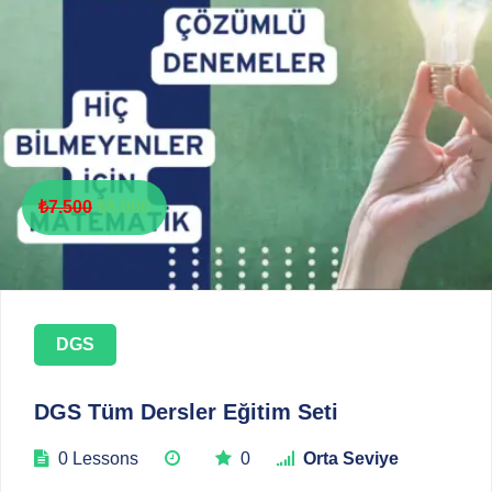
₺
7.500
₺
5.000
DGS
DGS Tüm Dersler Eğitim Seti
0 Lessons
0
Orta Seviye