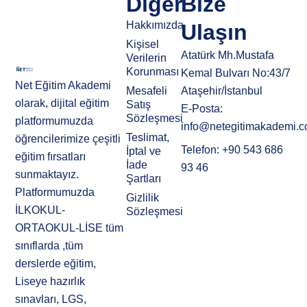
Diğer
Bize
Hakkımızda
Ulaşın
Kişisel
Atatürk Mh.Mustafa
Verilerin
Korunması
Kemal Bulvarı No:43/7
Net Eğitim Akademi
Mesafeli
Ataşehir/İstanbul
olarak, dijital eğitim
Satış
E-Posta:
Sözleşmesi
platformumuzda
info@netegitimakademi.
Teslimat,
öğrencilerimize çeşitli
Telefon: +90 543 686
İptal ve
eğitim fırsatları
İade
93 46
sunmaktayız.
Şartları
Platformumuzda
Gizlilik
İLKOKUL-
Sözleşmesi
ORTAOKUL-LİSE tüm
sınıflarda ,tüm
derslerde eğitim,
Liseye hazırlık
sınavları, LGS,