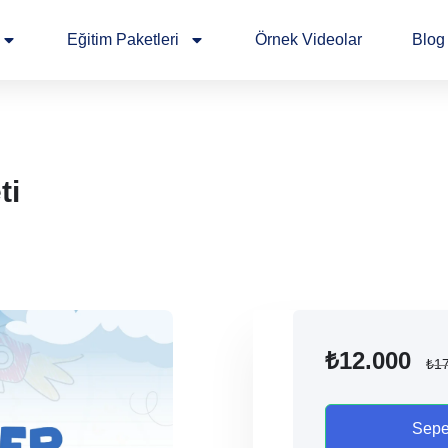
Eğitim Paketleri
Örnek Videolar
Blog
ti
₺
12.000
₺
1
Sepe