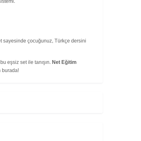
istemi.
set sayesinde çocuğunuz, Türkçe dersini
u eşsiz set ile tanışın.
Net Eğitim
n burada!