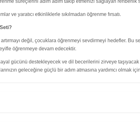
me süreçlerini adım adım takip etmenizi sağlayan rehberlik s
mlar ve yaratıcı etkinliklerle sıkılmadan öğrenme fırsatı.
Seti?
 artırmayı değil, çocuklara öğrenmeyi sevdirmeyi hedefler. Bu 
keyifle öğrenmeye devam edecektir.
al gücünü destekleyecek ve dil becerilerini zirveye taşıyacak b
larınızın geleceğine güçlü bir adım atmasına yardımcı olmak içi